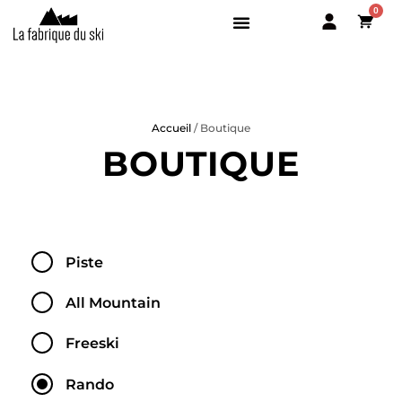
0
BOUTIQUE
PISTE
PISTE
Accueil
/ Boutique
ALL MOUNTAIN
ALL MOUNTAIN
BOUTIQUE
FREESKI
FREESKI
RANDO
RANDO
LA FABRIQUE
SERVICES
Piste
TESTEZ NOS SKIS
All Mountain
Freeski
Rando