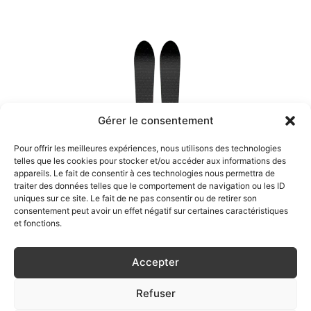
950,00€
a
à
plusieurs
1435,00€
variations.
Les
options
peuvent
être
Gérer le consentement
choisies
sur
Pour offrir les meilleures expériences, nous utilisons des technologies
telles que les cookies pour stocker et/ou accéder aux informations des
la
appareils. Le fait de consentir à ces technologies nous permettra de
page
traiter des données telles que le comportement de navigation ou les ID
du
uniques sur ce site. Le fait de ne pas consentir ou de retirer son
consentement peut avoir un effet négatif sur certaines caractéristiques
produit
et fonctions.
Accepter
Refuser