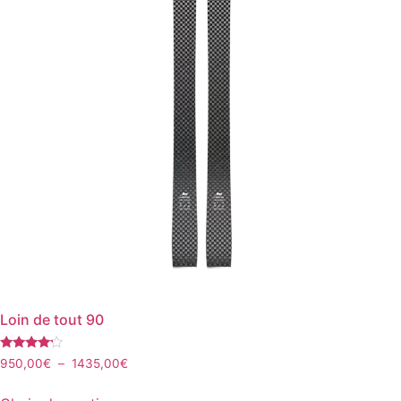
la
page
du
produit
Loin de tout 90
Note
Plage
950,00
€
–
1435,00
€
4.00
de
sur 5
Ce
prix :