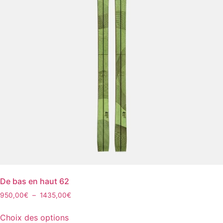
De bas en haut 62
Plage
950,00
€
–
1435,00
€
de
Ce
prix :
Choix des options
produit