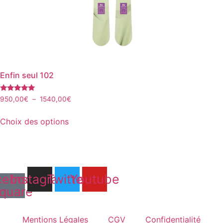
Enfin seul 102
Note
Plage
950,00
€
–
1540,00
€
5.00
de
sur 5
Ce
prix :
Choix des options
produit
950,00€
a
à
plusieurs
1540,00€
variations.
Les
cebook-
Instagram
Twitter
Youtube
options
quare
peuvent
être
Mentions Légales
CGV
Confidentialité
choisies