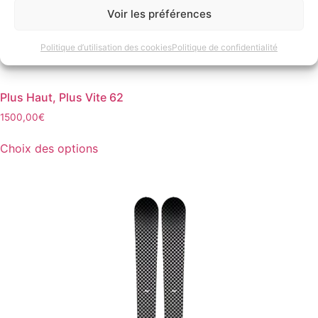
Voir les préférences
Politique d’utilisation des cookies
Politique de confidentialité
Plus Haut, Plus Vite 62
1500,00
€
Ce
Choix des options
produit
a
plusieurs
variations.
Les
options
peuvent
être
choisies
sur