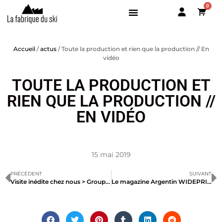
0
BOUTIQUE
Accueil
/
actus
/ Toute la production et rien que la production // En
vidéo
PISTE
PISTE
ALL MOUNTAIN
ALL MOUNTAIN
TOUTE LA PRODUCTION ET
FREESKI
FREESKI
RIEN QUE LA PRODUCTION //
RANDO
RANDO
EN VIDÉO
LA FABRIQUE
SERVICES
15 mai 2019
TESTEZ NOS SKIS
PRÉCÉDENT
SUIVANT
Visite inédite chez nous > Groupe ALTITUDE : BMW Mini
Le magazine Argentin WIDEPRINT parle de la Fabrique du ski :)