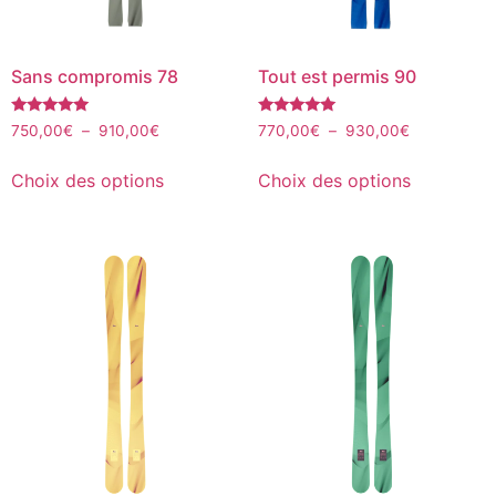
Sans compromis 78
Tout est permis 90
Note
Note
750,00
€
–
910,00
€
770,00
€
–
930,00
€
4.88
5.00
sur 5
sur 5
Choix des options
Choix des options