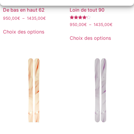
De bas en haut 62
Loin de tout 90
950,00
€
–
1435,00
€
Note
950,00
€
–
1435,00
€
4.00
Choix des options
sur 5
Choix des options