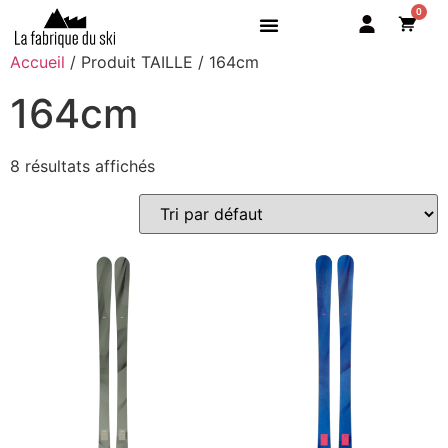
0
Accueil
/ Produit TAILLE / 164cm
BOUTIQUE
164cm
PISTE
ALL MOUNTAIN
8 résultats affichés
FREESKI
RANDO
LA FABRIQUE
SERVICES
TESTEZ NOS SKIS