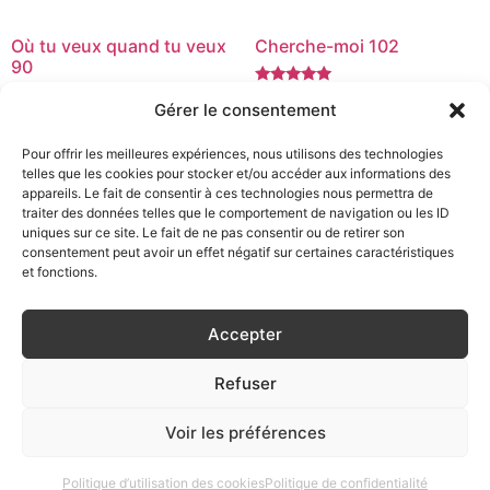
Où tu veux quand tu veux
Cherche-moi 102
90
Note
850,00
€
–
1030,00
€
Gérer le consentement
5.00
Note
900,00
€
–
1080,00
€
sur 5
4.82
sur 5
Choix des options
Pour offrir les meilleures expériences, nous utilisons des technologies
Choix des options
telles que les cookies pour stocker et/ou accéder aux informations des
appareils. Le fait de consentir à ces technologies nous permettra de
traiter des données telles que le comportement de navigation ou les ID
uniques sur ce site. Le fait de ne pas consentir ou de retirer son
consentement peut avoir un effet négatif sur certaines caractéristiques
et fonctions.
Accepter
Refuser
Voir les préférences
Politique d’utilisation des cookies
Politique de confidentialité