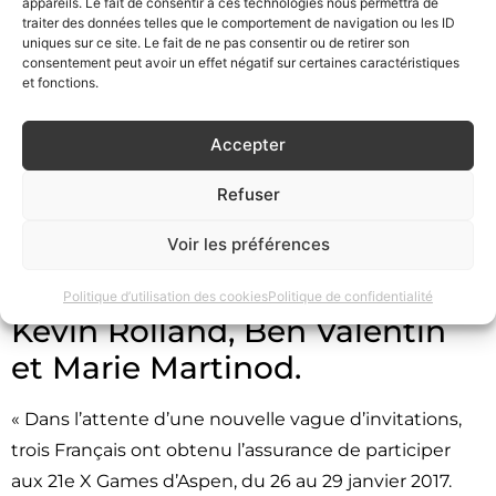
appareils. Le fait de consentir à ces technologies nous permettra de
traiter des données telles que le comportement de navigation ou les ID
uniques sur ce site. Le fait de ne pas consentir ou de retirer son
consentement peut avoir un effet négatif sur certaines caractéristiques
Marie Martinod
et fonctions.
accompagnera Kevin
Accepter
Rolland et Ben Valentin.
Refuser
A Aspen, du 26 au 29 janvier
Voir les préférences
2017, l’équipe de France de ski
halfpipe sera représentée par
Politique d’utilisation des cookies
Politique de confidentialité
Kevin Rolland, Ben Valentin
et Marie Martinod.
« Dans l’attente d’une nouvelle vague d’invitations,
trois Français ont obtenu l’assurance de participer
aux 21e X Games d’Aspen, du 26 au 29 janvier 2017.