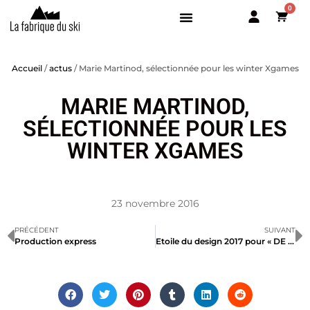
0
BOUTIQUE
Accueil
/
actus
/ Marie Martinod, sélectionnée pour les winter Xgames
PISTE
PISTE
MARIE MARTINOD,
ALL MOUNTAIN
ALL MOUNTAIN
FREESKI
FREESKI
SÉLECTIONNÉE POUR LES
RANDO
RANDO
WINTER XGAMES
LA FABRIQUE
SERVICES
23 novembre 2016
TESTEZ NOS SKIS
PRÉCÉDENT
SUIVANT
Production express
Etoile du design 2017 pour « DE BAS EN HAUT »